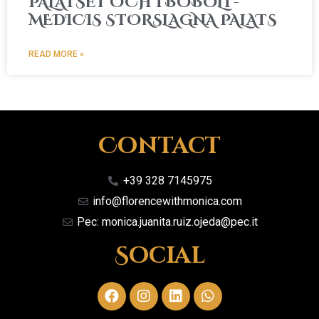
PALATSET OCH I BOBOLI -
MEDICIS STORSLAGNA PALATS
READ MORE »
Contact
+39 328 7145975
info@florencewithmonica.com
Pec: monica.juanita.ruiz.ojeda@pec.it
Social