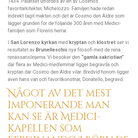
1434. Palatset utfördes av en av Cosimos
favoritarkitekter, Michelozzo. Familjen hade redan
indirekt tagit makten och det är Cosimo den Äldre som
lägger grunden för de följande 300 åren med Medici-
familjen som Florens herrar.
I
San Lorenzo kyrkan
med
kryptan
och
klostret
ser vi
resultatet av
Brunelleschis
nya filosofi med de rena
renässanslinjerna. Vi besöker den
“gamla sakristian”
där flera av Medici-medlemmar ligger begravda och
kryptan där Cosimo den Äldre vilar. Bredvid honom ligger
även hans vän och favoritkonstnär, Donatello, begravd.
Något av det mest
imponerande man
kan se är Medici-
kapellen som