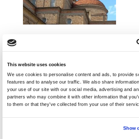
Höjdpunkter
Den gamla sakristian i San Lorenzo
This website uses cookies
Bronzinos freskmålning i San Lorenzo
We use cookies to personalise content and ads, to provide s
Cosimo den Äldres grav i kryptan
features and to analyse our traffic. We also share informatio
Michelangelos statyer i Medici-kapellen
your use of our site with our social media, advertising and an
Tid och dagar
partners who may combine it with other information that you’
to them or that they’ve collected from your use of their servi
2 timmar
Onsdag-Lördag
Show d
Pris