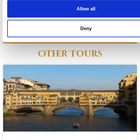
140 euro
Allow all
Inträde tillkommer
Deny
Bargello
Other Tours