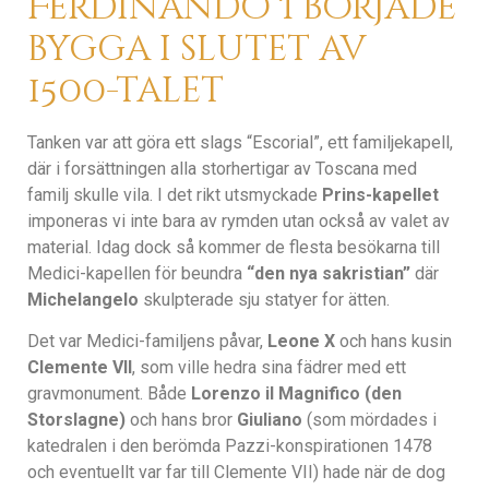
Ferdinando I började
bygga i slutet av
1500-talet
Tanken var att göra ett slags “Escorial”, ett familjekapell,
där i forsättningen alla storhertigar av Toscana med
familj skulle vila. I det rikt utsmyckade
Prins-kapellet
imponeras vi inte bara av rymden utan också av valet av
material. Idag dock så kommer de flesta besökarna till
Medici-kapellen för beundra
“den nya sakristian”
där
Michelangelo
skulpterade sju statyer for ätten.
Det var Medici-familjens påvar,
Leone X
och hans kusin
Clemente VII
, som ville hedra sina fädrer med ett
gravmonument. Både
Lorenzo il Magnifico (den
Storslagne)
och hans bror
Giuliano
(som mördades i
katedralen i den berömda Pazzi-konspirationen 1478
och eventuellt var far till Clemente VII) hade när de dog