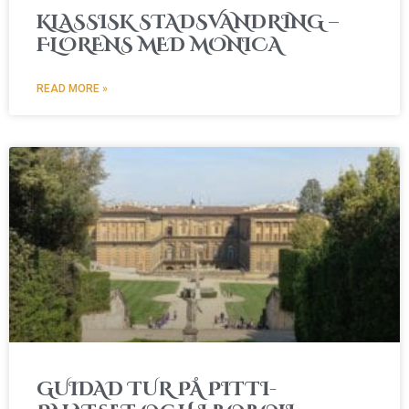
KLASSISK STADSVANDRING –
FLORENS MED MONICA
READ MORE »
GUIDAD TUR PÅ PITTI-