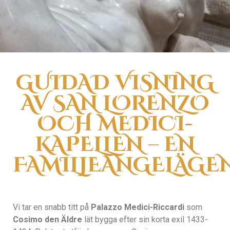
GUIDAD VISNING
AV SAN LORENZO
OCH MEDICI-
KAPELLEN – EN
FAMILJEANGELÄGE
Vi tar en snabb titt på
Palazzo Medici-Riccardi
som
Cosimo den Äldre
lät bygga efter sin korta exil 1433-