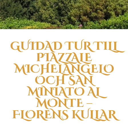
GUIDAD TUR TILL
PIAZZALE
MICHELANGELO
OCH SAN
MINIATO AL
MONTE –
FLORENS KULLAR