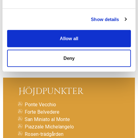
Show details
Allow all
Deny
Höjdpunkter
Ponte Vecchio
Forte Belvedere
San Miniato al Monte
Piazzale Michelangelo
Rosen-trädgården