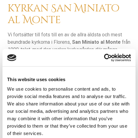
kyrkan San Miniato
al Monte
Vi fortsätter till fots till en av de allra äldsta och mest
beundrade kyrkorna i Florens,
San Miniato al Monte
från
1000-talet, med den vackra kyrkogården där många
kända florentinare ligger begravda. Vi passar på att njuta
av den vackra utsikten med något att dricka på
Piazzale
Michelangelo.
På vägen tillbaka stannar vi till
i
Rosenträdgården
där vi inte bara finner doftande rosor
This website uses cookies
utan även de fantastiska skulpturerna av den belgiske
We use cookies to personalise content and ads, to
konstnären
Jean-Michel Folon
. Vår promenad avslutas i
provide social media features and to analyse our traffic.
det idylliska kvarteret
San Niccolò
. Här finns både
We also share information about your use of our site with
fikaställen och restauranger för att avrunda en morgon
our social media, advertising and analytics partners who
eller en sen eftermiddag.
may combine it with other information that you’ve
provided to them or that they’ve collected from your use
of their services.