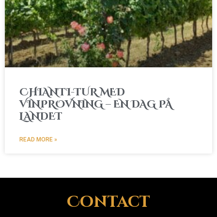
CHIANTI-TUR MED
VINPROVNING – EN DAG PÅ
LANDET
READ MORE »
Contact