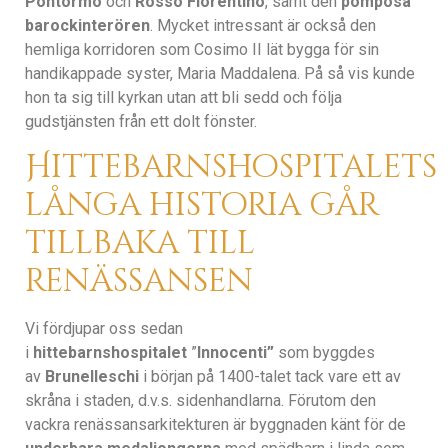
Pontormo
och
Rosso Fiorentino
, samt den
pompösa
barockinterören
. Mycket intressant är också den
hemliga korridoren som Cosimo II lät bygga för sin
handikappade syster, Maria Maddalena. På så vis kunde
hon ta sig till kyrkan utan att bli sedd och följa
gudstjänsten från ett dolt fönster.
Hittebarnshospitalets
långa historia går
tillbaka till
renässansen
Vi fördjupar oss sedan
i
hittebarnshospitalet
”
Innocenti”
som byggdes
av
Brunelleschi
i början på 1400-talet tack vare ett av
skråna i staden, d.v.s. sidenhandlarna. Förutom den
vackra renässansarkitekturen är byggnaden känt för de