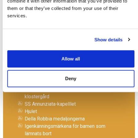
combine it with other information that you’ve provided to
them or that they’ve collected from your use of their
services.
Show details
Allow all
Höjdpunkter
Deny
Freskerna från 1500-talet i SS Annunziatas
klostergård
SS Annunziata-kapelllet
Hjulet
Della Robbia medaljongerna
Igenkänningsmärkena för barnen som
lämnats bort