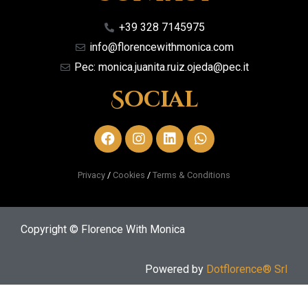
+39 328 7145975
info@florencewithmonica.com
Pec: monica.juanita.ruiz.ojeda@pec.it
Social
Privacy
/
Cookies
/
Terms & Conditions
Copyright © Florence With Monica
Powered by
Dotflorence® Srl