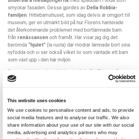
underbara medaljongerna
med spädbarn i linda som
smyckar fasaden. Dessa gjordes av
Della Robbia-
familjen
. Hittebarnshuset, som idag delvis är omgjort till
museum, ger en utmärkt bild på hur Florens hanterade
det återkommande problemet med bortlämnade barn
från
renässansen
och framåt. Här visar jag dig det
berömda
“hjulet”
(la ruota) där mödrar lämnade bort sina
nyfödda och vi ser också vilket liv som väntade ett barn
som växt upp i den här miljön.
Den sociala biten har alltid varit viktig för Florens. Än
idag är Piazza SS. Annunziata ett torg som används som
mötesplats. Här organiseras demonstrationer, konserter
och marknader. Utöver det som redan beskrivits ovan
This website uses cookies
ligger även det Arkeologiska museet här.
We use cookies to personalise content and ads, to provide
social media features and to analyse our traffic. We also
share information about your use of our site with our social
media, advertising and analytics partners who may