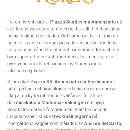
För en florentinare är
Piazza Santissima Annunziata
ett
av Florens vackraste torg och det har alltid fyllt en viktig
social funktion för staden. Det här torget har för mig en
speciell känsla eftersom jag under en period bodde här.
Idag missar många turister det här området trots att det
bara ligger ett stenkast från katedralen, men jag är helt
övertygad om att det här är en av Florens mest
intressanta platser.
Vi besöker
Piazza
SS. Annunziata
där
Ferdinando I
sitter på häst och
basilikan
med samma namn som än
idag är en kyrka dit troende vallfärdar för att be
den
mirakulösa Madonna-målningen
om hjälp.
Konstintresserade föredrar istället att beundra de
utsökta manieristiska
freskmålningarna
på
innergårdens väggar som målades av
Andrea del Sarto
,