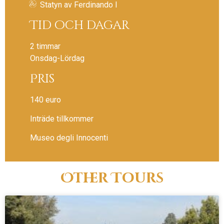
Statyn av Ferdinando I
Tid och dagar
2 timmar
Onsdag-Lördag
Pris
140 euro
Inträde tillkommer
Museo degli Innocenti
Other Tours