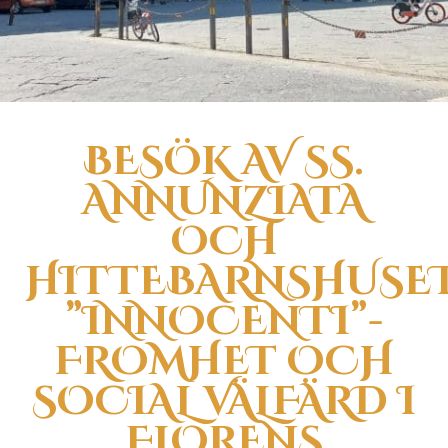
BESÖK AV SS.
ANNUNZIATA
OCH
HITTEBARNSHUSE
”INNOCENTI”-
FROMHET OCH
SOCIAL VÄLFÄRD I
FLORENS